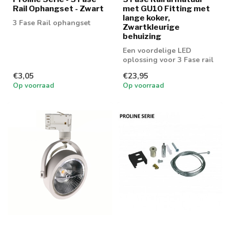
Rail Ophangset - Zwart
met GU10 Fitting met
lange koker,
3 Fase Rail ophangset
Zwartkleurige
behuizing
Een voordelige LED
oplossing voor 3 Fase rail
spot. Geschikt voor 50mm
€3,05
€23,95
GU10 spot
Op voorraad
Op voorraad