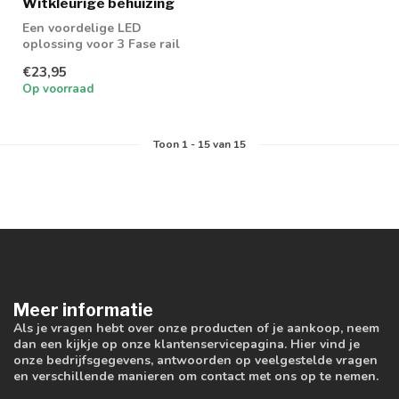
Witkleurige behuizing
Een voordelige LED
oplossing voor 3 Fase rail
spot. Geschikt voor 50mm
€23,95
GU10 spot
Op voorraad
Toon
1
-
15
van 15
Meer informatie
Als je vragen hebt over onze producten of je aankoop, neem
dan een kijkje op onze klantenservicepagina. Hier vind je
onze bedrijfsgegevens, antwoorden op veelgestelde vragen
en verschillende manieren om contact met ons op te nemen.