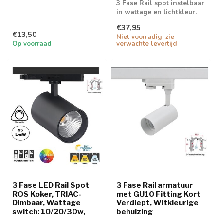
GU10 spot
3 Fase Rail spot instelbaar
in wattage en lichtkleur.
Triac dimbaar
€37,95
€13,50
Niet voorradig, zie
Op voorraad
verwachte levertijd
3 Fase LED Rail Spot
3 Fase Rail armatuur
ROS Koker, TRIAC-
met GU10 Fitting Kort
Dimbaar, Wattage
Verdiept, Witkleurige
switch: 10/20/30w,
behuizing