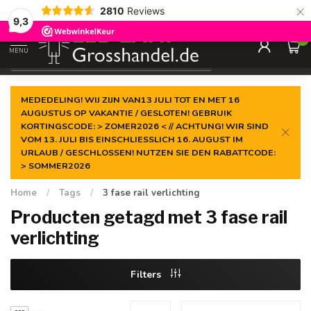
×
2810
Reviews
Gegarandeerde de
laagste prijs
9,3
0
MENU
€
Incl. btw
MEDEDELING! WIJ ZIJN VAN13 JULI TOT EN MET 16
AUGUSTUS OP VAKANTIE / GESLOTEN! GEBRUIK
KORTINGSCODE: > ZOMER2026 < // ACHTUNG! WIR SIND
VOM 13. JULI BIS EINSCHLIESSLICH 16. AUGUST IM
URLAUB / GESCHLOSSEN! NUTZEN SIE DEN RABATTCODE:
> SOMMER2026
Home
/
Tags
/
3 fase rail verlichting
Producten getagd met 3 fase rail
verlichting
Filters