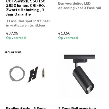
CCT-Switch, 950 tot
Een voordelige LED
2850 lumen, CRI>90,
oplossing voor 3 Fase rail
Zwarte Behuizing , 3
spot. Geschikt voor 50mm
Jaar Garantie
GU10 spot
3 Fase Rail spot instelbaar
in wattage en lichtkleur.
Triac dimbaar
€37,95
€13,50
Op voorraad
Op voorraad
Proline Serie - 3 Fase
3 Fase Rail armatuur