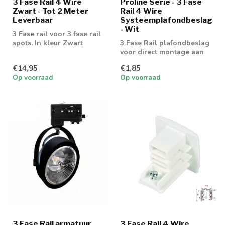
3 Fase Rail 4 Wire
Proline Serie - 3 Fase
Zwart - Tot 2 Meter
Rail 4 Wire
Leverbaar
Systeemplafondbeslag
- Wit
3 Fase rail voor 3 fase rail
spots. In kleur Zwart
3 Fase Rail plafondbeslag
voor direct montage aan
het plafond
€14,95
€1,85
Op voorraad
Op voorraad
3 Fase Rail armatuur
3 Fase Rail 4 Wire