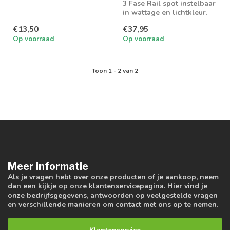
GU10 spot
3 Fase Rail spot instelbaar
in wattage en lichtkleur.
Triac dimbaar
€13,50
€37,95
Op voorraad
Op voorraad
Toon
1
-
2
van 2
Meer informatie
Als je vragen hebt over onze producten of je aankoop, neem
dan een kijkje op onze klantenservicepagina. Hier vind je
onze bedrijfsgegevens, antwoorden op veelgestelde vragen
en verschillende manieren om contact met ons op te nemen.