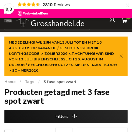
×
2810
Reviews
Gegarandeerde de
laagste prijs
9,3
0
MENU
€
Incl. btw
MEDEDELING! WIJ ZIJN VAN13 JULI TOT EN MET 16
AUGUSTUS OP VAKANTIE / GESLOTEN! GEBRUIK
KORTINGSCODE: > ZOMER2026 < // ACHTUNG! WIR SIND
VOM 13. JULI BIS EINSCHLIESSLICH 16. AUGUST IM
URLAUB / GESCHLOSSEN! NUTZEN SIE DEN RABATTCODE:
> SOMMER2026
Home
/
Tags
/
3 fase spot zwart
Producten getagd met 3 fase
spot zwart
Filters