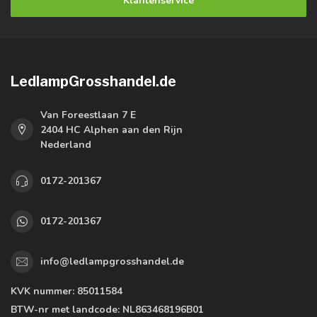
Klantenservice
LedlampGrosshandel.de
Van Foreestlaan 7 E
2404 HC Alphen aan den Rijn
Nederland
0172-201367
0172-201367
info@ledlampgrosshandel.de
KVK nummer:
85011584
BTW-nr met landcode:
NL863468196B01