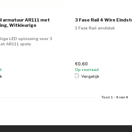
il armatuur AR111 met
3 Fase Rail 4 Wire Eindst
ing, Witkleurige
3 Fase Rail eindstuk
lige LED oplossing voor 3
spot AR111 spots
€0,60
d
Op voorraad
jk
Vergelijk
Toon
1
-
6
van 6