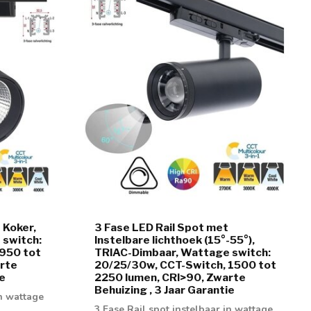
 Koker,
3 Fase LED Rail Spot met
 switch:
Instelbare lichthoek (15°-55°),
950 tot
TRIAC-Dimbaar, Wattage switch:
rte
20/25/30w, CCT-Switch, 1500 tot
ie
2250 lumen, CRI>90, Zwarte
Behuizing , 3 Jaar Garantie
in wattage
3 Fase Rail spot instelbaar in wattage