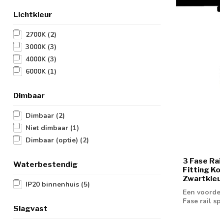
Lichtkleur
2700K
(2)
3000K
(3)
4000K
(3)
6000K
(1)
Dimbaar
Dimbaar
(2)
Niet dimbaar
(1)
Dimbaar (optie)
(2)
3 Fase Ra
Waterbestendig
Fitting K
Zwartkleu
IP20 binnenhuis
(5)
Een voorde
Fase rail 
Slagvast
GU10 spot