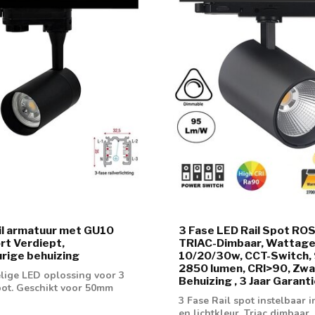
il armatuur met GU10
3 Fase LED Rail Spot ROS
ort Verdiept,
TRIAC-Dimbaar, Wattage
rige behuizing
10/20/30w, CCT-Switch, 
2850 lumen, CRI>90, Zwa
lige LED oplossing voor 3
Behuizing , 3 Jaar Garant
spot. Geschikt voor 50mm
3 Fase Rail spot instelbaar 
en lichtkleur. Triac dimbaar