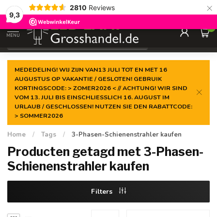
×
2810
Reviews
Gegarandeerde de
laagste prijs
9,3
0
MENU
€
Incl. btw
MEDEDELING! WIJ ZIJN VAN13 JULI TOT EN MET 16
AUGUSTUS OP VAKANTIE / GESLOTEN! GEBRUIK
KORTINGSCODE: > ZOMER2026 < // ACHTUNG! WIR SIND
VOM 13. JULI BIS EINSCHLIESSLICH 16. AUGUST IM
URLAUB / GESCHLOSSEN! NUTZEN SIE DEN RABATTCODE:
> SOMMER2026
Home
/
Tags
/
3-Phasen-Schienenstrahler kaufen
Producten getagd met 3-Phasen-
Schienenstrahler kaufen
Filters