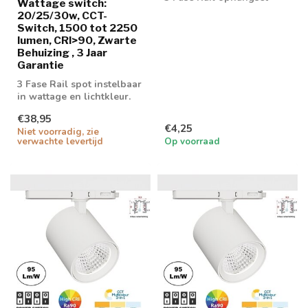
Wattage switch:
20/25/30w, CCT-
Switch, 1500 tot 2250
lumen, CRI>90, Zwarte
Behuizing , 3 Jaar
Garantie
3 Fase Rail spot instelbaar
in wattage en lichtkleur.
Triac dimbaar
€38,95
€4,25
Niet voorradig, zie
verwachte levertijd
Op voorraad