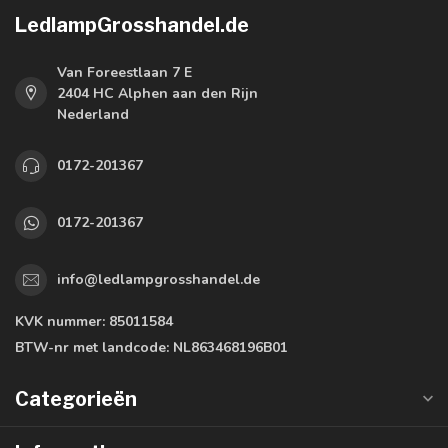
LedlampGrosshandel.de
Van Foreestlaan 7 E
2404 HC Alphen aan den Rijn
Nederland
0172-201367
0172-201367
info@ledlampgrosshandel.de
KVK nummer:
85011584
BTW-nr met landcode:
NL863468196B01
Categorieën