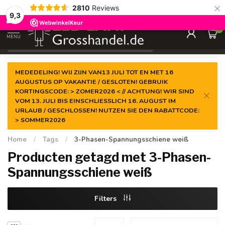
×
2810
Reviews
Gegarandeerde de
laagste prijs
9,3
0
MENU
€
Incl. btw
MEDEDELING! WIJ ZIJN VAN13 JULI TOT EN MET 16
AUGUSTUS OP VAKANTIE / GESLOTEN! GEBRUIK
KORTINGSCODE: > ZOMER2026 < // ACHTUNG! WIR SIND
VOM 13. JULI BIS EINSCHLIESSLICH 16. AUGUST IM
URLAUB / GESCHLOSSEN! NUTZEN SIE DEN RABATTCODE:
> SOMMER2026
Home
/
Tags
/
3-Phasen-Spannungsschiene weiß
Producten getagd met 3-Phasen-
Spannungsschiene weiß
Filters