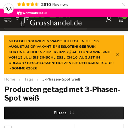
×
2810
Reviews
Gegarandeerde de
laagste prijs
9,3
0
MENU
€
Incl. btw
MEDEDELING! WIJ ZIJN VAN13 JULI TOT EN MET 16
AUGUSTUS OP VAKANTIE / GESLOTEN! GEBRUIK
KORTINGSCODE: > ZOMER2026 < // ACHTUNG! WIR SIND
VOM 13. JULI BIS EINSCHLIESSLICH 16. AUGUST IM
URLAUB / GESCHLOSSEN! NUTZEN SIE DEN RABATTCODE:
> SOMMER2026
Home
/
Tags
/
3-Phasen-Spot weiß
Producten getagd met 3-Phasen-
Spot weiß
Filters