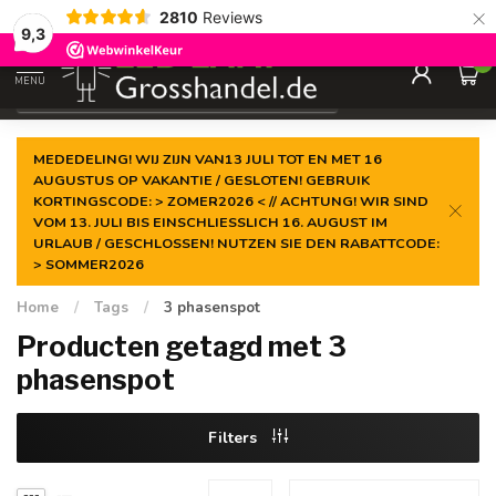
×
2810
Reviews
Gegarandeerde de
laagste prijs
9,3
0
MENU
€
Incl. btw
MEDEDELING! WIJ ZIJN VAN13 JULI TOT EN MET 16
AUGUSTUS OP VAKANTIE / GESLOTEN! GEBRUIK
KORTINGSCODE: > ZOMER2026 < // ACHTUNG! WIR SIND
VOM 13. JULI BIS EINSCHLIESSLICH 16. AUGUST IM
URLAUB / GESCHLOSSEN! NUTZEN SIE DEN RABATTCODE:
> SOMMER2026
Home
/
Tags
/
3 phasenspot
Producten getagd met 3
phasenspot
Filters