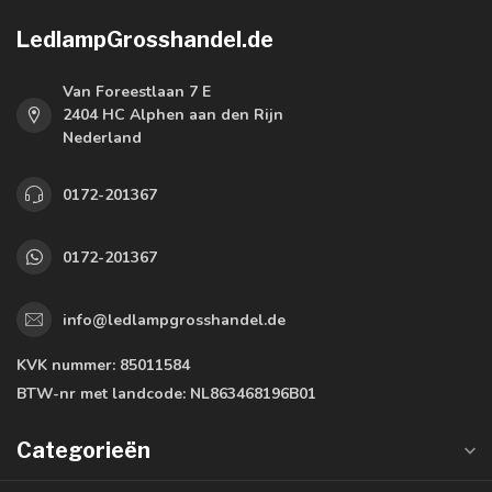
LedlampGrosshandel.de
Van Foreestlaan 7 E
2404 HC Alphen aan den Rijn
Nederland
0172-201367
0172-201367
info@ledlampgrosshandel.de
KVK nummer:
85011584
BTW-nr met landcode:
NL863468196B01
Categorieën