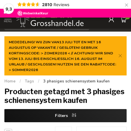
×
2810
Reviews
Gegarandeerde de
laagste prijs
9,3
0
MENU
€
Incl. btw
MEDEDELING! WIJ ZIJN VAN13 JULI TOT EN MET 16
AUGUSTUS OP VAKANTIE / GESLOTEN! GEBRUIK
KORTINGSCODE: > ZOMER2026 < // ACHTUNG! WIR SIND
VOM 13. JULI BIS EINSCHLIESSLICH 16. AUGUST IM
URLAUB / GESCHLOSSEN! NUTZEN SIE DEN RABATTCODE:
> SOMMER2026
Home
/
Tags
/
3 phasiges schienensystem kaufen
Producten getagd met 3 phasiges
schienensystem kaufen
Filters