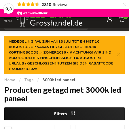
×
2810
Reviews
Gegarandeerde de
laagste prijs
9,3
0
MENU
€
Incl. btw
MEDEDELING! WIJ ZIJN VAN13 JULI TOT EN MET 16
AUGUSTUS OP VAKANTIE / GESLOTEN! GEBRUIK
KORTINGSCODE: > ZOMER2026 < // ACHTUNG! WIR SIND
VOM 13. JULI BIS EINSCHLIESSLICH 16. AUGUST IM
URLAUB / GESCHLOSSEN! NUTZEN SIE DEN RABATTCODE:
> SOMMER2026
Home
/
Tags
/
3000k led paneel
Producten getagd met 3000k led
paneel
Filters