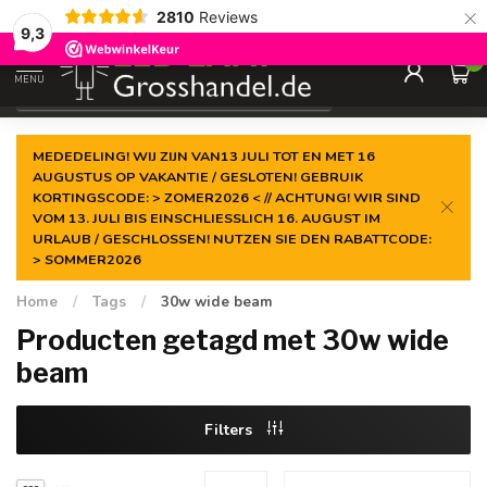
×
2810
Reviews
Gegarandeerde de
laagste prijs
9,3
0
MENU
€
Incl. btw
MEDEDELING! WIJ ZIJN VAN13 JULI TOT EN MET 16
AUGUSTUS OP VAKANTIE / GESLOTEN! GEBRUIK
KORTINGSCODE: > ZOMER2026 < // ACHTUNG! WIR SIND
VOM 13. JULI BIS EINSCHLIESSLICH 16. AUGUST IM
URLAUB / GESCHLOSSEN! NUTZEN SIE DEN RABATTCODE:
> SOMMER2026
Home
/
Tags
/
30w wide beam
Producten getagd met 30w wide
beam
Filters