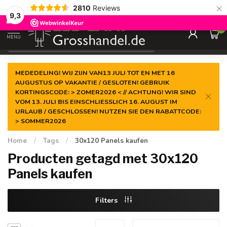
×
2810
Reviews
Gegarandeerde de
laagste prijs
9,3
0
MENU
€
Incl. btw
MEDEDELING! WIJ ZIJN VAN13 JULI TOT EN MET 16
AUGUSTUS OP VAKANTIE / GESLOTEN! GEBRUIK
KORTINGSCODE: > ZOMER2026 < // ACHTUNG! WIR SIND
VOM 13. JULI BIS EINSCHLIESSLICH 16. AUGUST IM
URLAUB / GESCHLOSSEN! NUTZEN SIE DEN RABATTCODE:
> SOMMER2026
Home
/
Tags
/
30x120 Panels kaufen
Producten getagd met 30x120
Panels kaufen
Filters