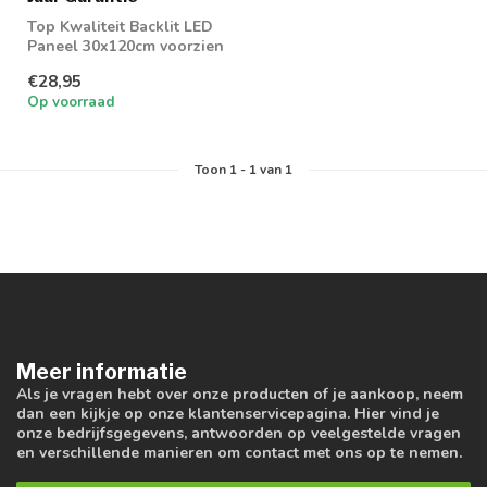
Top Kwaliteit Backlit LED
Paneel 30x120cm voorzien
van PH LED Driver en
€28,95
UGR19 di...
Op voorraad
Toon
1
-
1
van 1
Meer informatie
Als je vragen hebt over onze producten of je aankoop, neem
dan een kijkje op onze klantenservicepagina. Hier vind je
onze bedrijfsgegevens, antwoorden op veelgestelde vragen
en verschillende manieren om contact met ons op te nemen.