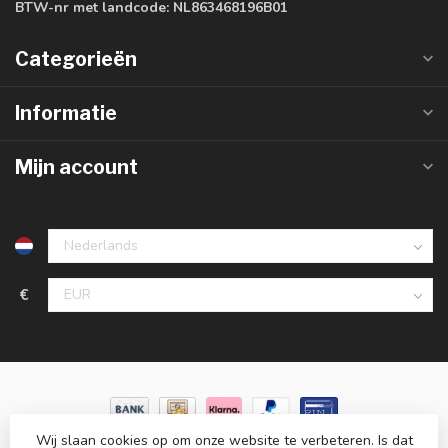
BTW-nr met landcode:
NL863468196B01
Categorieën
Informatie
Mijn account
€
Wij slaan cookies op om onze website te verbeteren. Is dat
© Copyright 2026 LedlampGrosshandel.de
- Powered by