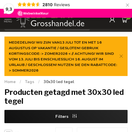
×
2810
Reviews
Gegarandeerde de
laagste prijs
9,3
0
MENU
€
Incl. btw
MEDEDELING! WIJ ZIJN VAN13 JULI TOT EN MET 16
AUGUSTUS OP VAKANTIE / GESLOTEN! GEBRUIK
KORTINGSCODE: > ZOMER2026 < // ACHTUNG! WIR SIND
VOM 13. JULI BIS EINSCHLIESSLICH 16. AUGUST IM
URLAUB / GESCHLOSSEN! NUTZEN SIE DEN RABATTCODE:
> SOMMER2026
Home
/
Tags
/
30x30 led tegel
Producten getagd met 30x30 led
tegel
Filters