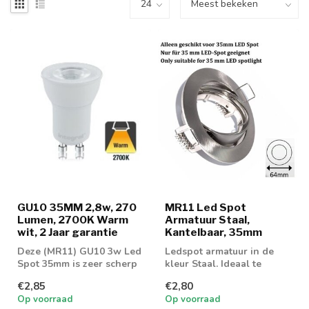
GU10 35MM 2,8w, 270
MR11 Led Spot
Lumen, 2700K Warm
Armatuur Staal,
wit, 2 Jaar garantie
Kantelbaar, 35mm
Deze (MR11) GU10 3w Led
Ledspot armatuur in de
Spot 35mm is zeer scherp
kleur Staal. Ideaal te
geprijsd!. De GU10 Led
gebruiken met GU10 of
€2,85
€2,80
Spot gee...
MR16 ledspot...
Op voorraad
Op voorraad