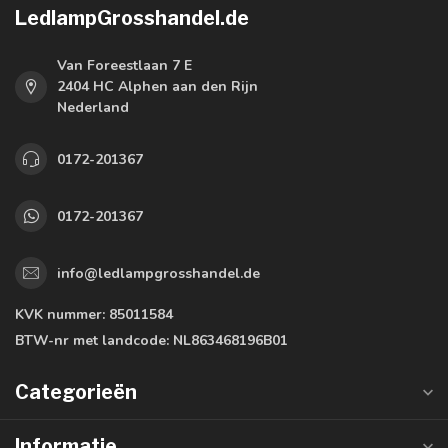
LedlampGrosshandel.de
Van Foreestlaan 7 E
2404 HC Alphen aan den Rijn
Nederland
0172-201367
0172-201367
info@ledlampgrosshandel.de
KVK nummer:
85011584
BTW-nr met landcode:
NL863468196B01
Categorieën
Informatie