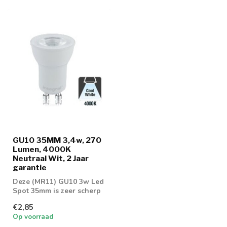
GU10 35MM 3,4w, 270
Lumen, 4000K
Neutraal Wit, 2 Jaar
garantie
Deze (MR11) GU10 3w Led
Spot 35mm is zeer scherp
geprijsd!. De GU10 Led
€2,85
Spot gee...
Op voorraad