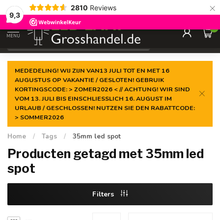
×
2810
Reviews
Gegarandeerde de
laagste prijs
9,3
0
MENU
€
Incl. btw
MEDEDELING! WIJ ZIJN VAN13 JULI TOT EN MET 16
AUGUSTUS OP VAKANTIE / GESLOTEN! GEBRUIK
KORTINGSCODE: > ZOMER2026 < // ACHTUNG! WIR SIND
VOM 13. JULI BIS EINSCHLIESSLICH 16. AUGUST IM
URLAUB / GESCHLOSSEN! NUTZEN SIE DEN RABATTCODE:
> SOMMER2026
Home
/
Tags
/
35mm led spot
Producten getagd met 35mm led
spot
Filters