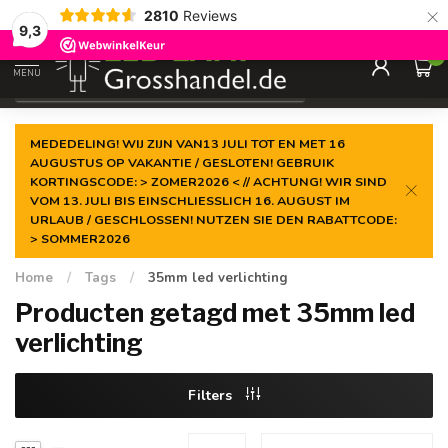
×
2810
Reviews
Gegarandeerde de
laagste prijs
9,3
0
MENU
€
Incl. btw
MEDEDELING! WIJ ZIJN VAN13 JULI TOT EN MET 16
AUGUSTUS OP VAKANTIE / GESLOTEN! GEBRUIK
KORTINGSCODE: > ZOMER2026 < // ACHTUNG! WIR SIND
VOM 13. JULI BIS EINSCHLIESSLICH 16. AUGUST IM
URLAUB / GESCHLOSSEN! NUTZEN SIE DEN RABATTCODE:
> SOMMER2026
Home
/
Tags
/
35mm led verlichting
Producten getagd met 35mm led
verlichting
Filters