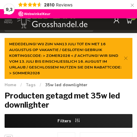
×
2810
Reviews
Gegarandeerde de
laagste prijs
9,3
0
MENU
€
Incl. btw
MEDEDELING! WIJ ZIJN VAN13 JULI TOT EN MET 16
AUGUSTUS OP VAKANTIE / GESLOTEN! GEBRUIK
KORTINGSCODE: > ZOMER2026 < // ACHTUNG! WIR SIND
VOM 13. JULI BIS EINSCHLIESSLICH 16. AUGUST IM
URLAUB / GESCHLOSSEN! NUTZEN SIE DEN RABATTCODE:
> SOMMER2026
Home
/
Tags
/
35w led downlighter
Producten getagd met 35w led
downlighter
Filters