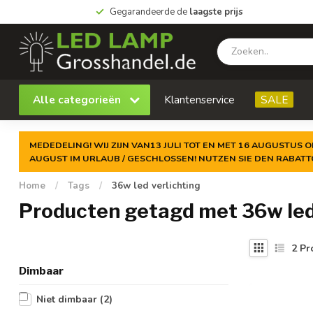
Gegarandeerde de
laagste prijs
Alle categorieën
Klantenservice
SALE
MEDEDELING! WIJ ZIJN VAN13 JULI TOT EN MET 16 AUGUSTUS O
AUGUST IM URLAUB / GESCHLOSSEN! NUTZEN SIE DEN RABAT
Home
/
Tags
/
36w led verlichting
Producten getagd met 36w led
2
Pr
Dimbaar
Niet dimbaar
(2)