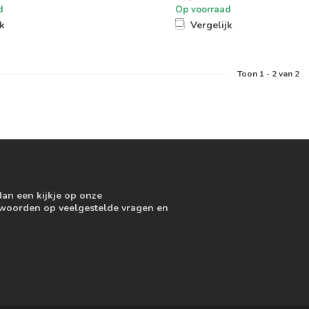
d
Op voorraad
jk
Vergelijk
Toon
1
-
2
van 2
dan een kijkje op onze
ntwoorden op veelgestelde vragen en