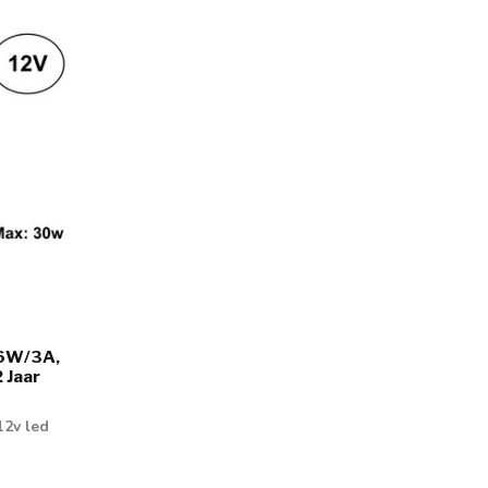
36W/3A,
 Jaar
12v led