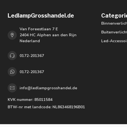
LedlampGrosshandel.de
Categori
Binnenverlic
Van Foreestlaan 7 E
Buitenverlich
2404 HC Alphen aan den Rijn
Nederland
Led-Accessoi
0172-201367
0172-201367
info@ledlampgrosshandel.de
KVK nummer:
85011584
BTW-nr met landcode:
NL863468196B01