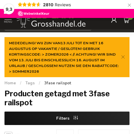
×
2810
Reviews
Gegarandeerde de
laagste prijs
9,3
0
MENU
€
Incl. btw
MEDEDELING! WIJ ZIJN VAN13 JULI TOT EN MET 16
AUGUSTUS OP VAKANTIE / GESLOTEN! GEBRUIK
KORTINGSCODE: > ZOMER2026 < // ACHTUNG! WIR SIND
VOM 13. JULI BIS EINSCHLIESSLICH 16. AUGUST IM
URLAUB / GESCHLOSSEN! NUTZEN SIE DEN RABATTCODE:
> SOMMER2026
Home
/
Tags
/
3fase railspot
Producten getagd met 3fase
railspot
Filters