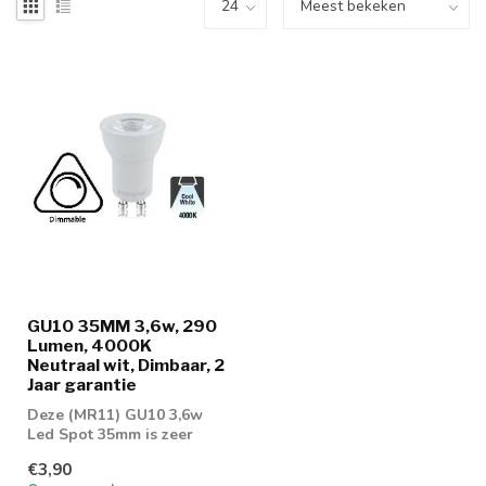
GU10 35MM 3,6w, 290
Lumen, 4000K
Neutraal wit, Dimbaar, 2
Jaar garantie
Deze (MR11) GU10 3,6w
Led Spot 35mm is zeer
scherp geprijsd! Zeer goed
€3,90
dimbaar m...