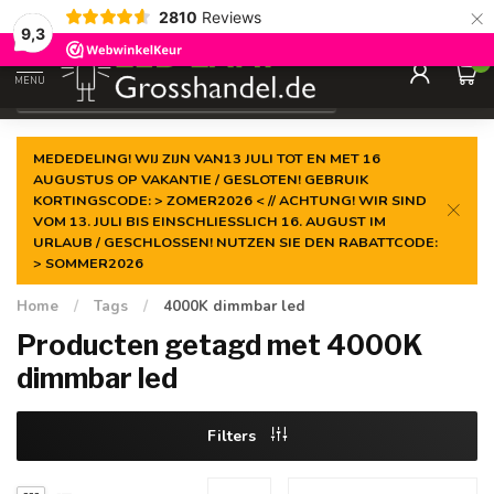
×
2810
Reviews
Gegarandeerde de
laagste prijs
9,3
0
MENU
€
Incl. btw
MEDEDELING! WIJ ZIJN VAN13 JULI TOT EN MET 16
AUGUSTUS OP VAKANTIE / GESLOTEN! GEBRUIK
KORTINGSCODE: > ZOMER2026 < // ACHTUNG! WIR SIND
VOM 13. JULI BIS EINSCHLIESSLICH 16. AUGUST IM
URLAUB / GESCHLOSSEN! NUTZEN SIE DEN RABATTCODE:
> SOMMER2026
Home
/
Tags
/
4000K dimmbar led
Producten getagd met 4000K
dimmbar led
Filters