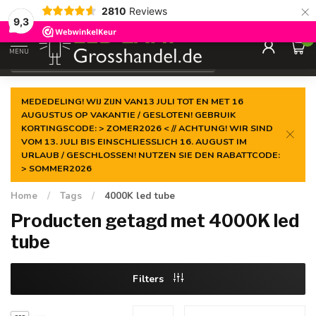
×
2810
Reviews
Gegarandeerde de
laagste prijs
9,3
0
MENU
€
Incl. btw
MEDEDELING! WIJ ZIJN VAN13 JULI TOT EN MET 16
AUGUSTUS OP VAKANTIE / GESLOTEN! GEBRUIK
KORTINGSCODE: > ZOMER2026 < // ACHTUNG! WIR SIND
VOM 13. JULI BIS EINSCHLIESSLICH 16. AUGUST IM
URLAUB / GESCHLOSSEN! NUTZEN SIE DEN RABATTCODE:
> SOMMER2026
Home
/
Tags
/
4000K led tube
Producten getagd met 4000K led
tube
Filters