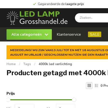
Gegarandeerde de
laagste prijs
Alle categorieën
Klantenservice
SALE
MEDEDELING! WIJ ZIJN VAN13 JULI TOT EN MET 16 AUGUSTUS O
AUGUST IM URLAUB / GESCHLOSSEN! NUTZEN SIE DEN RABAT
Home
/
Tags
/
4000k led verlichting
Producten getagd met 4000k l
0
Pr
Prijs