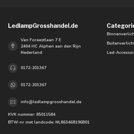
LedlampGrosshandel.de
Categori
Binnenverlic
Van Foreestlaan 7 E
Buitenverlich
2404 HC Alphen aan den Rijn
Nederland
Led-Accessoi
0172-201367
0172-201367
info@ledlampgrosshandel.de
KVK nummer:
85011584
BTW-nr met landcode:
NL863468196B01