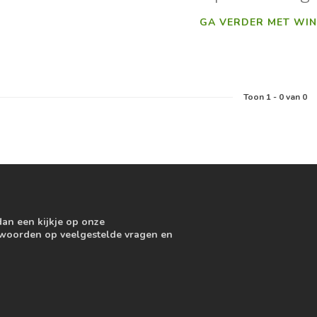
GA VERDER MET WIN
Toon
1
-
0
van 0
dan een kijkje op onze
ntwoorden op veelgestelde vragen en