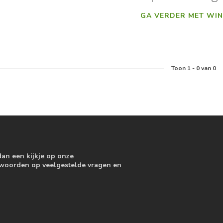
GA VERDER MET WIN
Toon
1
-
0
van 0
dan een kijkje op onze
ntwoorden op veelgestelde vragen en