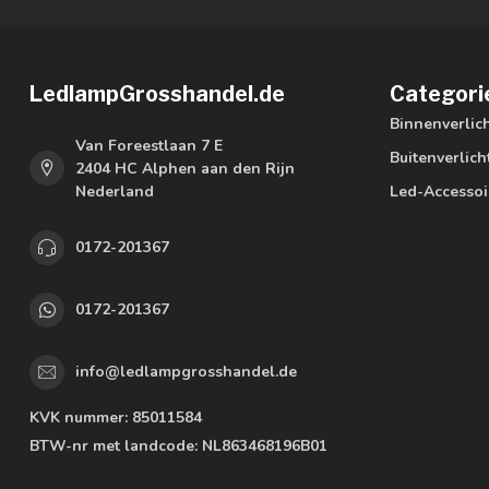
LedlampGrosshandel.de
Categori
Binnenverlic
Van Foreestlaan 7 E
Buitenverlich
2404 HC Alphen aan den Rijn
Nederland
Led-Accessoi
0172-201367
0172-201367
info@ledlampgrosshandel.de
KVK nummer:
85011584
BTW-nr met landcode:
NL863468196B01