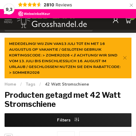
×
2810
Reviews
Gegarandeerde de
laagste prijs
9,3
0
MENU
€
Incl. btw
MEDEDELING! WIJ ZIJN VAN13 JULI TOT EN MET 16
AUGUSTUS OP VAKANTIE / GESLOTEN! GEBRUIK
KORTINGSCODE: > ZOMER2026 < // ACHTUNG! WIR SIND
VOM 13. JULI BIS EINSCHLIESSLICH 16. AUGUST IM
URLAUB / GESCHLOSSEN! NUTZEN SIE DEN RABATTCODE:
> SOMMER2026
Home
/
Tags
/
42 Watt Stromschiene
Producten getagd met 42 Watt
Stromschiene
Filters