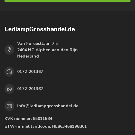
LedlampGrosshandel.de
Van Foreestlaan 7 E
2404 HC Alphen aan den Rijn
Nederland
0172-201367
0172-201367
info@ledlampgrosshandel.de
KVK nummer:
85011584
BTW-nr met landcode:
NL863468196B01