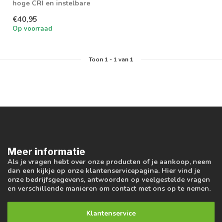
hoge CRI en instelbare
wattage en lichtkleur
€40,95
Op voorraad
Toon
1
-
1
van 1
Meer informatie
Als je vragen hebt over onze producten of je aankoop, neem
dan een kijkje op onze klantenservicepagina. Hier vind je
onze bedrijfsgegevens, antwoorden op veelgestelde vragen
en verschillende manieren om contact met ons op te nemen.
Klantenservice