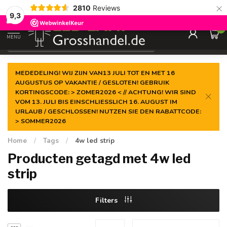
×
2810
Reviews
Gegarandeerde de
laagste prijs
9,3
0
MENU
€
Incl. btw
MEDEDELING! WIJ ZIJN VAN13 JULI TOT EN MET 16
AUGUSTUS OP VAKANTIE / GESLOTEN! GEBRUIK
KORTINGSCODE: > ZOMER2026 < // ACHTUNG! WIR SIND
VOM 13. JULI BIS EINSCHLIESSLICH 16. AUGUST IM
URLAUB / GESCHLOSSEN! NUTZEN SIE DEN RABATTCODE:
> SOMMER2026
Home
/
Tags
/
4w led strip
Producten getagd met 4w led
strip
Filters