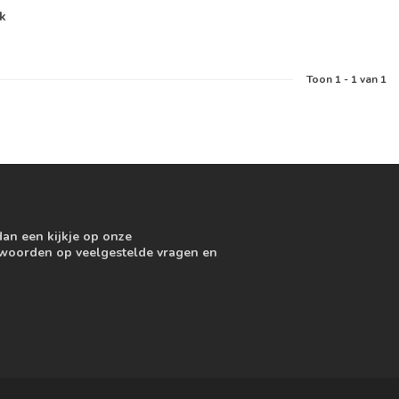
jk
Toon
1
-
1
van 1
dan een kijkje op onze
ntwoorden op veelgestelde vragen en