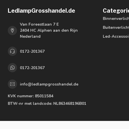
LedlampGrosshandel.de
Categori
Binnenverlic
Van Foreestlaan 7 E
Buitenverlich
2404 HC Alphen aan den Rijn
Nederland
Led-Accessoi
0172-201367
0172-201367
info@ledlampgrosshandel.de
KVK nummer:
85011584
BTW-nr met landcode:
NL863468196B01