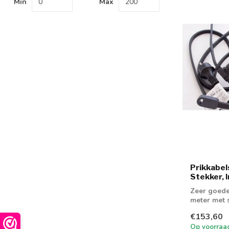
Min
Max
Prikkabe
Stekker, I
Zeer goede
meter met s
€153,60
Op voorraa