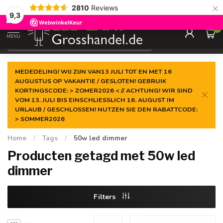
×
2810
Reviews
Gegarandeerde de
laagste prijs
9,3
0
MENU
€
Incl. btw
MEDEDELING! WIJ ZIJN VAN13 JULI TOT EN MET 16
AUGUSTUS OP VAKANTIE / GESLOTEN! GEBRUIK
KORTINGSCODE: > ZOMER2026 < // ACHTUNG! WIR SIND
VOM 13. JULI BIS EINSCHLIESSLICH 16. AUGUST IM
URLAUB / GESCHLOSSEN! NUTZEN SIE DEN RABATTCODE:
> SOMMER2026
Home
/
Tags
/
50w led dimmer
Producten getagd met 50w led
dimmer
Filters