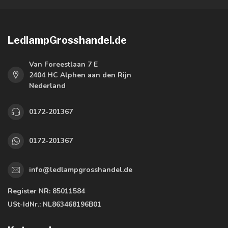
LedlampGrosshandel.de
Van Foreestlaan 7 E
2404 HC Alphen aan den Rijn
Nederland
0172-201367
0172-201367
info@ledlampgrosshandel.de
Register NR:
85011584
USt-IdNr.:
NL863468196B01