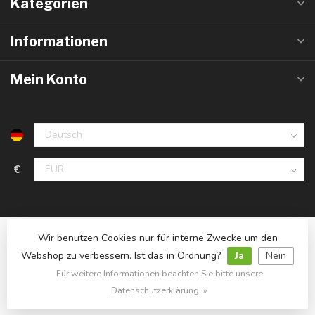
Kategorien
Informationen
Mein Konto
€
Wir benutzen Cookies nur für interne Zwecke um den
Webshop zu verbessern. Ist das in Ordnung?
Ja
Nein
Für weitere Informationen beachten Sie bitte unsere
© Copyright 2026 LedlampGrosshandel.de
- Powered by
Lightspeed
- Theme by
Dyvelopment
Datenschutzerklärung. »