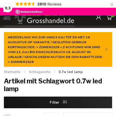
×
2810
Reviews
Garantiert der
niedrigste Preis
9,3
0
MENU
€
Inkl. MwSt.
MEDEDELING! WIJ ZIJN VAN13 JULI TOT EN MET 16
AUGUSTUS OP VAKANTIE / GESLOTEN! GEBRUIK
KORTINGSCODE: > ZOMER2026 < // ACHTUNG! WIR SIND
VOM 13. JULI BIS EINSCHLIESSLICH 16. AUGUST IM
URLAUB / GESCHLOSSEN! NUTZEN SIE DEN RABATTCODE:
> SOMMER2026
Startseite
/
Schlagworte
/
0.7w led lamp
Artikel mit Schlagwort 0.7w led
lamp
Filter