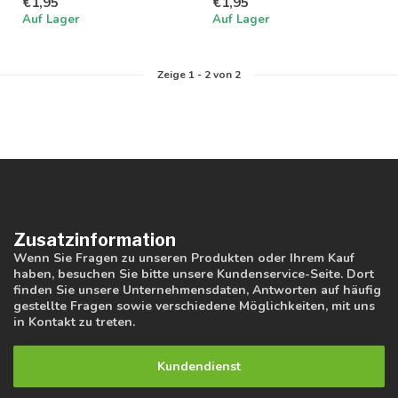
€1,95
€1,95
als Sti...
Auf Lager
Auf Lager
Zeige
1
-
2
von 2
Zusatzinformation
Wenn Sie Fragen zu unseren Produkten oder Ihrem Kauf
haben, besuchen Sie bitte unsere Kundenservice-Seite. Dort
finden Sie unsere Unternehmensdaten, Antworten auf häufig
gestellte Fragen sowie verschiedene Möglichkeiten, mit uns
in Kontakt zu treten.
Kundendienst