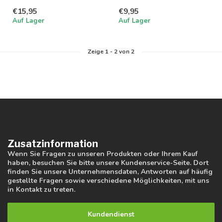
Schienenspots. Geeignet
für 50 mm GU...
€15,95
€9,95
für 50 mm GU...
Auf Lager
Auf Lager
Zeige
1
-
2
von 2
Zusatzinformation
Wenn Sie Fragen zu unseren Produkten oder Ihrem Kauf
haben, besuchen Sie bitte unsere Kundenservice-Seite. Dort
finden Sie unsere Unternehmensdaten, Antworten auf häufig
gestellte Fragen sowie verschiedene Möglichkeiten, mit uns
in Kontakt zu treten.
Kundendienst