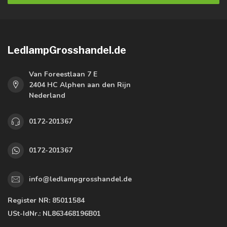
LedlampGrosshandel.de
Van Foreestlaan 7 E
2404 HC Alphen aan den Rijn
Nederland
0172-201367
0172-201367
info@ledlampgrosshandel.de
Register NR:
85011584
USt-IdNr.:
NL863468196B01