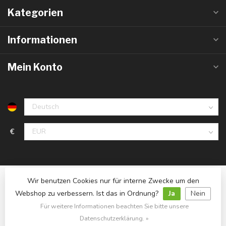
Kategorien
Informationen
Mein Konto
€
Wir benutzen Cookies nur für interne Zwecke um den
Webshop zu verbessern. Ist das in Ordnung?
Ja
Nein
Für weitere Informationen beachten Sie bitte unsere
© Copyright 2026 LedlampGrosshandel.de
- Powered by
Lightspeed
- Theme by
Dyvelopment
Datenschutzerklärung. »