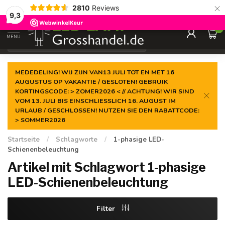
×
2810
Reviews
Garantiert der
niedrigste Preis
9,3
0
MENU
€
Inkl. MwSt.
MEDEDELING! WIJ ZIJN VAN13 JULI TOT EN MET 16
AUGUSTUS OP VAKANTIE / GESLOTEN! GEBRUIK
KORTINGSCODE: > ZOMER2026 < // ACHTUNG! WIR SIND
VOM 13. JULI BIS EINSCHLIESSLICH 16. AUGUST IM
URLAUB / GESCHLOSSEN! NUTZEN SIE DEN RABATTCODE:
> SOMMER2026
Startseite
/
Schlagworte
/
1-phasige LED-
Schienenbeleuchtung
Artikel mit Schlagwort 1-phasige
LED-Schienenbeleuchtung
Filter