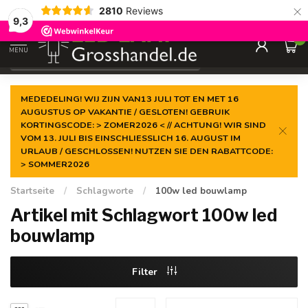
×
2810
Reviews
Garantiert der
niedrigste Preis
9,3
0
MENU
€
Inkl. MwSt.
MEDEDELING! WIJ ZIJN VAN13 JULI TOT EN MET 16
AUGUSTUS OP VAKANTIE / GESLOTEN! GEBRUIK
KORTINGSCODE: > ZOMER2026 < // ACHTUNG! WIR SIND
VOM 13. JULI BIS EINSCHLIESSLICH 16. AUGUST IM
URLAUB / GESCHLOSSEN! NUTZEN SIE DEN RABATTCODE:
> SOMMER2026
Startseite
/
Schlagworte
/
100w led bouwlamp
Artikel mit Schlagwort 100w led
bouwlamp
Filter