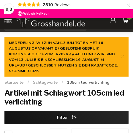
×
2810
Reviews
Garantiert der
niedrigste Preis
9,3
0
MENU
€
Inkl. MwSt.
MEDEDELING! WIJ ZIJN VAN13 JULI TOT EN MET 16
AUGUSTUS OP VAKANTIE / GESLOTEN! GEBRUIK
KORTINGSCODE: > ZOMER2026 < // ACHTUNG! WIR SIND
VOM 13. JULI BIS EINSCHLIESSLICH 16. AUGUST IM
URLAUB / GESCHLOSSEN! NUTZEN SIE DEN RABATTCODE:
> SOMMER2026
Startseite
/
Schlagworte
/
105cm led verlichting
Artikel mit Schlagwort 105cm led
verlichting
Filter