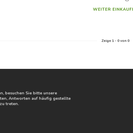
WEITER EINKAUF
Zeige
1
-
0
von 0
, besuchen Sie bitte unsere
en, Antworten auf häufig gestellte
zu treten.