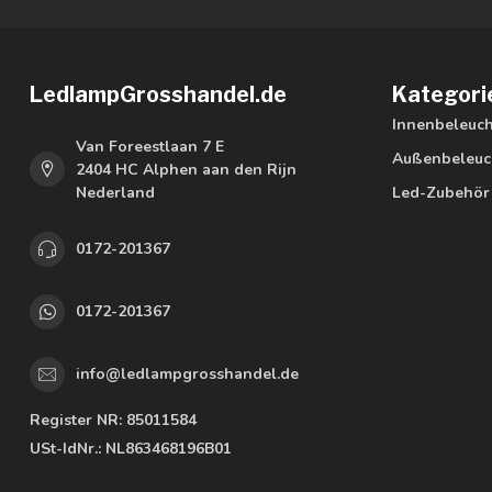
LedlampGrosshandel.de
Kategori
Innenbeleuc
Van Foreestlaan 7 E
Außenbeleuc
2404 HC Alphen aan den Rijn
Nederland
Led-Zubehör
0172-201367
0172-201367
info@ledlampgrosshandel.de
Register NR:
85011584
USt-IdNr.:
NL863468196B01