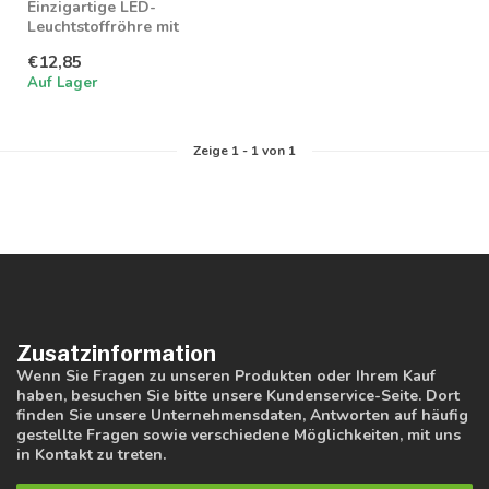
Einzigartige LED-
Leuchtstoffröhre mit
Wattzahl- und
€12,85
Farbwahlschalter
Auf Lager
Zeige
1
-
1
von 1
Zusatzinformation
Wenn Sie Fragen zu unseren Produkten oder Ihrem Kauf
haben, besuchen Sie bitte unsere Kundenservice-Seite. Dort
finden Sie unsere Unternehmensdaten, Antworten auf häufig
gestellte Fragen sowie verschiedene Möglichkeiten, mit uns
in Kontakt zu treten.