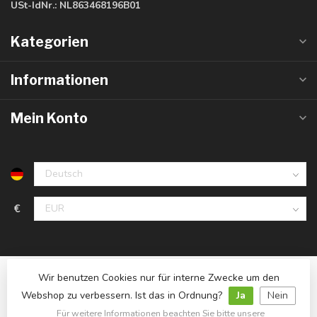
USt-IdNr.:
NL863468196B01
Kategorien
Informationen
Mein Konto
€
Wir benutzen Cookies nur für interne Zwecke um den
Webshop zu verbessern. Ist das in Ordnung?
Ja
Nein
Für weitere Informationen beachten Sie bitte unsere
© Copyright 2026 LedlampGrosshandel.de
- Powered by