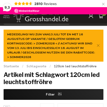
×
2810
Reviews
Garantiert der
niedrigste Preis
9,3
0
MENU
€
Inkl. MwSt.
MEDEDELING! WIJ ZIJN VAN13 JULI TOT EN MET 16
AUGUSTUS OP VAKANTIE / GESLOTEN! GEBRUIK
KORTINGSCODE: > ZOMER2026 < // ACHTUNG! WIR SIND
VOM 13. JULI BIS EINSCHLIESSLICH 16. AUGUST IM
URLAUB / GESCHLOSSEN! NUTZEN SIE DEN RABATTCODE:
> SOMMER2026
Startseite
/
Schlagworte
/
120cm led leuchtstoffröhre
Artikel mit Schlagwort 120cm led
leuchtstoffröhre
Filter