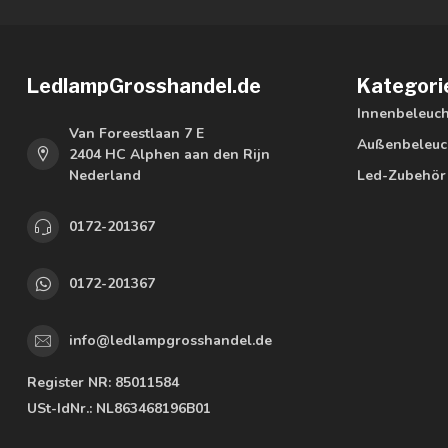
LedlampGrosshandel.de
Kategori
Innenbeleuc
Van Foreestlaan 7 E
Außenbeleuc
2404 HC Alphen aan den Rijn
Nederland
Led-Zubehör
0172-201367
0172-201367
info@ledlampgrosshandel.de
Register NR:
85011584
USt-IdNr.:
NL863468196B01