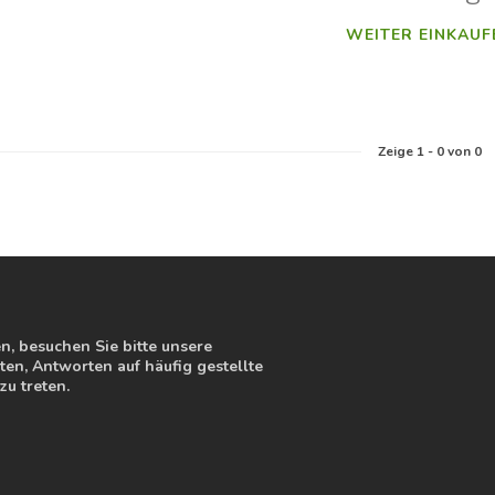
WEITER EINKAUF
Zeige
1
-
0
von 0
, besuchen Sie bitte unsere
en, Antworten auf häufig gestellte
zu treten.