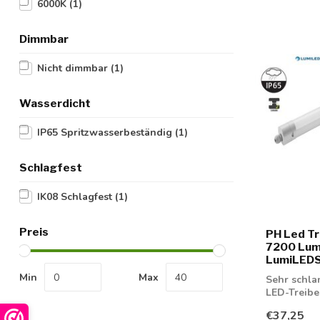
6000K
(1)
Dimmbar
Nicht dimmbar
(1)
Wasserdicht
IP65 Spritzwasserbeständig
(1)
Schlagfest
IK08 Schlagfest
(1)
Preis
PH Led Tr
7200 Lume
LumiLEDS,
Min
Max
Sehr schla
LED-Treibe
€37,25