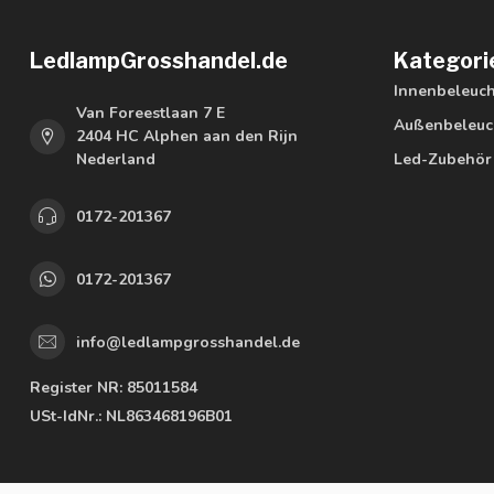
LedlampGrosshandel.de
Kategori
Innenbeleuc
Van Foreestlaan 7 E
Außenbeleuc
2404 HC Alphen aan den Rijn
Nederland
Led-Zubehör
0172-201367
0172-201367
info@ledlampgrosshandel.de
Register NR:
85011584
USt-IdNr.:
NL863468196B01