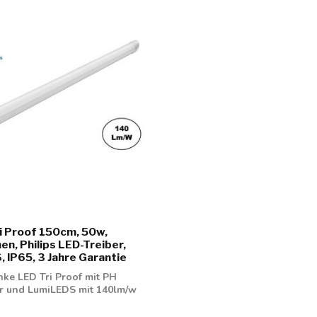
i Proof 150cm, 50w,
n, Philips LED-Treiber,
 IP65, 3 Jahre Garantie
nke LED Tri Proof mit PH
r und LumiLEDS mit 140lm/w