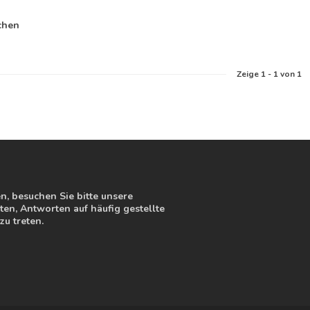
chen
Zeige
1
-
1
von 1
, besuchen Sie bitte unsere
en, Antworten auf häufig gestellte
zu treten.