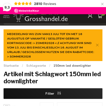
×
2810
Reviews
Garantiert der
niedrigste Preis
9,3
0
MENU
€
Inkl. MwSt.
MEDEDELING! WIJ ZIJN VAN13 JULI TOT EN MET 16
AUGUSTUS OP VAKANTIE / GESLOTEN! GEBRUIK
KORTINGSCODE: > ZOMER2026 < // ACHTUNG! WIR SIND
VOM 13. JULI BIS EINSCHLIESSLICH 16. AUGUST IM
URLAUB / GESCHLOSSEN! NUTZEN SIE DEN RABATTCODE:
> SOMMER2026
Startseite
/
Schlagworte
/
150mm led downlighter
Artikel mit Schlagwort 150mm led
downlighter
Filter