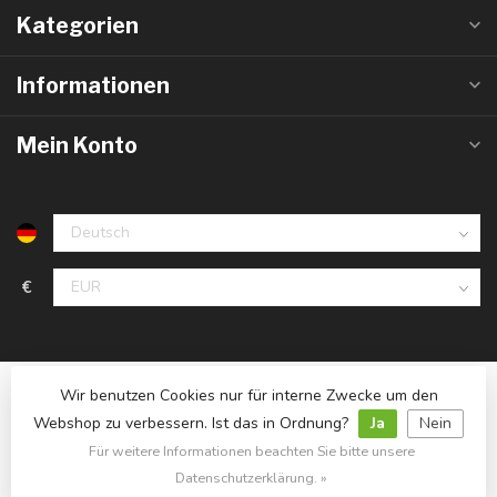
Kategorien
Informationen
Mein Konto
€
Wir benutzen Cookies nur für interne Zwecke um den
Webshop zu verbessern. Ist das in Ordnung?
Ja
Nein
Für weitere Informationen beachten Sie bitte unsere
© Copyright 2026 LedlampGrosshandel.de
- Powered by
Lightspeed
- Theme by
Dyvelopment
Datenschutzerklärung. »