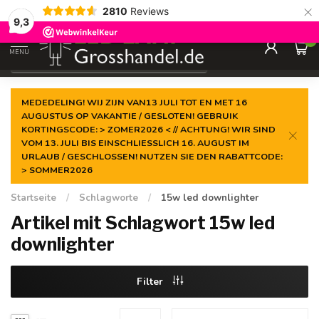
×
2810
Reviews
Garantiert der
niedrigste Preis
9,3
0
MENU
€
Inkl. MwSt.
MEDEDELING! WIJ ZIJN VAN13 JULI TOT EN MET 16
AUGUSTUS OP VAKANTIE / GESLOTEN! GEBRUIK
KORTINGSCODE: > ZOMER2026 < // ACHTUNG! WIR SIND
VOM 13. JULI BIS EINSCHLIESSLICH 16. AUGUST IM
URLAUB / GESCHLOSSEN! NUTZEN SIE DEN RABATTCODE:
> SOMMER2026
Startseite
/
Schlagworte
/
15w led downlighter
Artikel mit Schlagwort 15w led
downlighter
Filter