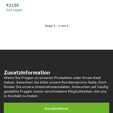
einstellbar in 3
€21,55
Lichtfarben; 3000K, 4000K
Auf Lager
und...
Zeige
1
-
1
von 1
Zusatzinformation
Wenn Sie Fragen zu unseren Produkten oder Ihrem Kauf
haben, besuchen Sie bitte unsere Kundenservice-Seite. Dort
finden Sie unsere Unternehmensdaten, Antworten auf häufig
gestellte Fragen sowie verschiedene Möglichkeiten, mit uns
in Kontakt zu treten.
Kundendienst