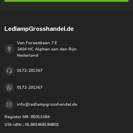
LedlampGrosshandel.de
Van Foreestlaan 7 E
2404 HC Alphen aan den Rijn
Nederland
0172-201367
0172-201367
info@ledlampgrosshandel.de
Register NR:
85011584
USt-IdNr.:
NL863468196B01