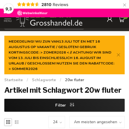
×
2810
Reviews
Garantiert der
niedrigste Preis
9,3
0
MENU
€
Inkl. MwSt.
MEDEDELING! WIJ ZIJN VAN13 JULI TOT EN MET 16
AUGUSTUS OP VAKANTIE / GESLOTEN! GEBRUIK
KORTINGSCODE: > ZOMER2026 < // ACHTUNG! WIR SIND
VOM 13. JULI BIS EINSCHLIESSLICH 16. AUGUST IM
URLAUB / GESCHLOSSEN! NUTZEN SIE DEN RABATTCODE:
> SOMMER2026
Startseite
/
Schlagworte
/
20w fluter
Artikel mit Schlagwort 20w fluter
Filter