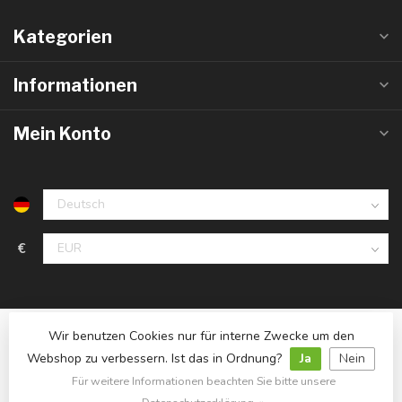
Kategorien
Informationen
Mein Konto
€
Wir benutzen Cookies nur für interne Zwecke um den
Webshop zu verbessern. Ist das in Ordnung?
Ja
Nein
Für weitere Informationen beachten Sie bitte unsere
© Copyright 2026 LedlampGrosshandel.de
- Powered by
Lightspeed
- Theme by
Dyvelopment