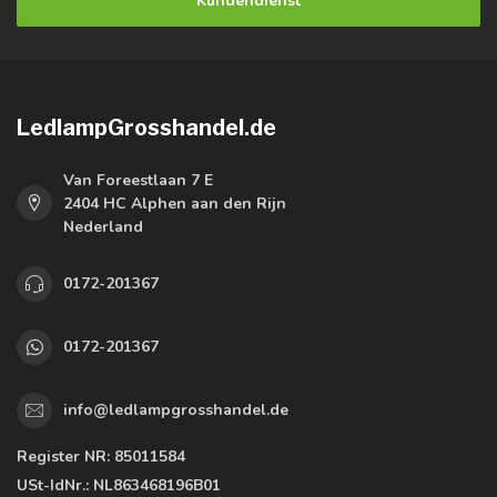
Kundendienst
LedlampGrosshandel.de
Van Foreestlaan 7 E
2404 HC Alphen aan den Rijn
Nederland
0172-201367
0172-201367
info@ledlampgrosshandel.de
Register NR:
85011584
USt-IdNr.:
NL863468196B01