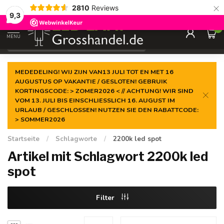
×
2810
Reviews
Garantiert der
niedrigste Preis
9,3
0
MENU
€
Inkl. MwSt.
MEDEDELING! WIJ ZIJN VAN13 JULI TOT EN MET 16
AUGUSTUS OP VAKANTIE / GESLOTEN! GEBRUIK
KORTINGSCODE: > ZOMER2026 < // ACHTUNG! WIR SIND
VOM 13. JULI BIS EINSCHLIESSLICH 16. AUGUST IM
URLAUB / GESCHLOSSEN! NUTZEN SIE DEN RABATTCODE:
> SOMMER2026
Startseite
/
Schlagworte
/
2200k led spot
Artikel mit Schlagwort 2200k led
spot
Filter