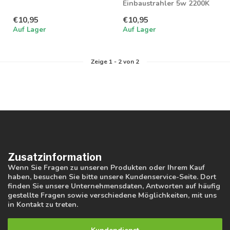
flammend, geeignet für
Einbaustrahler 5w 2200K
Badezimmer...
flammend dimmbar,
€10,95
€10,95
geeignet für Ba...
Auf Lager
Auf Lager
Zeige
1
-
2
von 2
Zusatzinformation
Wenn Sie Fragen zu unseren Produkten oder Ihrem Kauf
haben, besuchen Sie bitte unsere Kundenservice-Seite. Dort
finden Sie unsere Unternehmensdaten, Antworten auf häufig
gestellte Fragen sowie verschiedene Möglichkeiten, mit uns
in Kontakt zu treten.