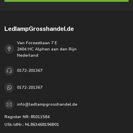
LedlampGrosshandel.de
Van Foreestlaan 7 E
2404 HC Alphen aan den Rijn
Nederland
0172-201367
0172-201367
info@ledlampgrosshandel.de
Register NR:
85011584
USt-IdNr.:
NL863468196B01