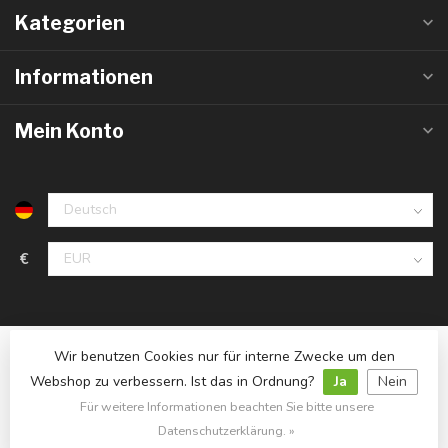
Kategorien
Informationen
Mein Konto
€
Wir benutzen Cookies nur für interne Zwecke um den
Webshop zu verbessern. Ist das in Ordnung?
Ja
Nein
Für weitere Informationen beachten Sie bitte unsere
© Copyright 2026 LedlampGrosshandel.de
- Powered by
Lightspeed
- Theme by
Dyvelopment
Datenschutzerklärung. »