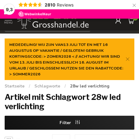
×
2810
Reviews
Garantiert der
niedrigste Preis
9,3
0
MENU
€
Inkl. MwSt.
MEDEDELING! WIJ ZIJN VAN13 JULI TOT EN MET 16
AUGUSTUS OP VAKANTIE / GESLOTEN! GEBRUIK
KORTINGSCODE: > ZOMER2026 < // ACHTUNG! WIR SIND
VOM 13. JULI BIS EINSCHLIESSLICH 16. AUGUST IM
URLAUB / GESCHLOSSEN! NUTZEN SIE DEN RABATTCODE:
> SOMMER2026
Startseite
/
Schlagworte
/
28w led verlichting
Artikel mit Schlagwort 28w led
verlichting
Filter