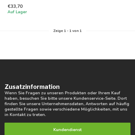
einstellbar in 3
€33,70
Lichtfarben; 3000K, 4000K
Auf Lager
und...
Zeige
1
-
1
von 1
Zusatzinformation
Wenn Sie Fragen zu unseren Produkten oder Ihrem Kauf
haben, besuchen Sie bitte unsere Kundenservice-Seite. Dort
finden Sie unsere Unternehmensdaten, Antworten auf häufig
gestellte Fragen sowie verschiedene Möglichkeiten, mit uns
in Kontakt zu treten.
Kundendienst