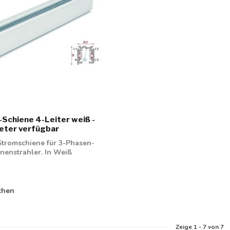
Schiene 4-Leiter weiß -
Meter verfügbar
tromschiene für 3-Phasen-
nenstrahler. In Weiß
chen
Zeige
1
-
7
von 7