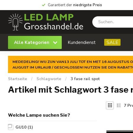
Garantiert der
niedrigste Preis
Alle Kategorien
Kundendienst
SALE
MEDEDELING! WIJ ZIJN VAN13 JULI TOT EN MET 16 AUGUSTUS O
AUGUST IM URLAUB / GESCHLOSSEN! NUTZEN SIE DEN RABAT
Startseite
/
Schlagworte
/
3 fase rail spot
Artikel mit Schlagwort 3 fase r
7
Pr
Welche Lampe suchen Sie?
GU10
(1)