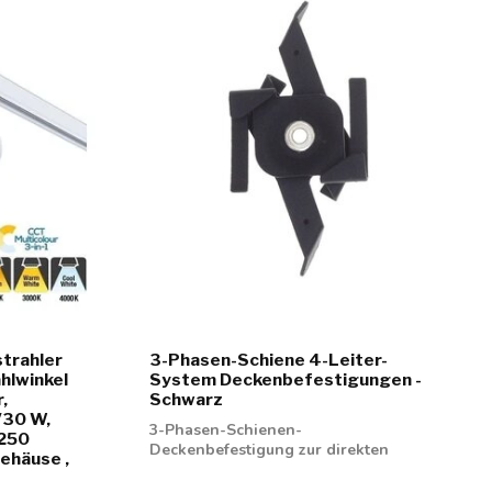
trahler
3-Phasen-Schiene 4-Leiter-
hlwinkel
System Deckenbefestigungen -
,
Schwarz
/30 W,
3-Phasen-Schienen-
2250
Deckenbefestigung zur direkten
ehäuse ,
Montage an der Decke