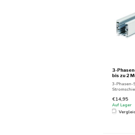
3-Phasen-
bis zu 2 
3-Phasen-S
Stromschie
€14,95
Auf Lager
Verglei