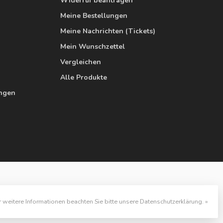
Widerruf beantragen
Meine Bestellungen
Meine Nachrichten (Tickets)
Mein Wunschzettel
Vergleichen
Alle Produkte
ungen
r weitere Informationen beachten Sie bitte unsere Datenschutzerklärung. »
velopment