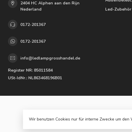
Außenbeleuc
2404 HC Alphen aan den Rijn
Nederland
Led-Zubehör
0172-201367
0172-201367
info@ledlampgrosshandel.de
Register NR:
85011584
USt-IdNr.:
NL863468196B01
Wir benutzen Cookies nur für interne Zwecke um den 
© Copyrig