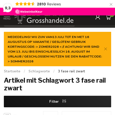
×
2810
Reviews
Garantiert der
niedrigste Preis
9,3
0
MENU
€
Inkl. MwSt.
MEDEDELING! WIJ ZIJN VAN13 JULI TOT EN MET 16
AUGUSTUS OP VAKANTIE / GESLOTEN! GEBRUIK
KORTINGSCODE: > ZOMER2026 < // ACHTUNG! WIR SIND
VOM 13. JULI BIS EINSCHLIESSLICH 16. AUGUST IM
URLAUB / GESCHLOSSEN! NUTZEN SIE DEN RABATTCODE:
> SOMMER2026
Startseite
/
Schlagworte
/
3 fase rail zwart
Artikel mit Schlagwort 3 fase rail
zwart
Filter