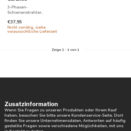
3-Phasen-
Schienenstrahler,
einstellbar in Wattzahl
€37,95
und Lichtfarbe. Triac-
Nicht vorrätig, siehe
dimmbar...
voraussichtliche Lieferzeit
Zeige
1
-
1
von 1
Zusatzinformation
Wenn Sie Fragen zu unseren Produkten oder Ihrem Kauf
haben, besuchen Sie bitte unsere Kundenservice-Seite. Dort
finden Sie unsere Unternehmensdaten, Antworten auf häufig
gestellte Fragen sowie verschiedene Möglichkeiten, mit uns