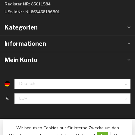
Register NR:
85011584
USt-IdNr.:
NL863468196B01
Kategorien
Informationen
Mein Konto
€
Wir benutzen Cookies nur für interne Zwecke um den