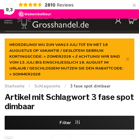
×
2810
Reviews
Garantiert der
niedrigste Preis
9,3
0
MENU
€
Inkl. MwSt.
MEDEDELING! WIJ ZIJN VAN13 JULI TOT EN MET 16
AUGUSTUS OP VAKANTIE / GESLOTEN! GEBRUIK
KORTINGSCODE: > ZOMER2026 < // ACHTUNG! WIR SIND
VOM 13. JULI BIS EINSCHLIESSLICH 16. AUGUST IM
URLAUB / GESCHLOSSEN! NUTZEN SIE DEN RABATTCODE:
> SOMMER2026
Startseite
/
Schlagworte
/
3 fase spot dimbaar
Artikel mit Schlagwort 3 fase spot
dimbaar
Filter