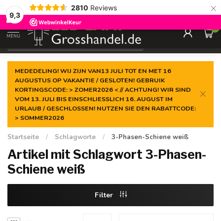
×
2810
Reviews
Garantiert der
niedrigste Preis
9,3
0
MENU
€
Inkl. MwSt.
MEDEDELING! WIJ ZIJN VAN13 JULI TOT EN MET 16
AUGUSTUS OP VAKANTIE / GESLOTEN! GEBRUIK
KORTINGSCODE: > ZOMER2026 < // ACHTUNG! WIR SIND
VOM 13. JULI BIS EINSCHLIESSLICH 16. AUGUST IM
URLAUB / GESCHLOSSEN! NUTZEN SIE DEN RABATTCODE:
> SOMMER2026
Startseite
/
Schlagworte
/
3-Phasen-Schiene weiß
Artikel mit Schlagwort 3-Phasen-
Schiene weiß
Filter