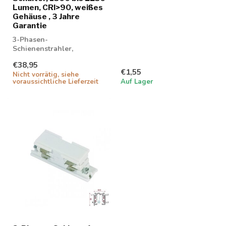
Lumen, CRI>90, weißes
Gehäuse , 3 Jahre
Garantie
3-Phasen-
Schienenstrahler,
einstellbar in Wattzahl
€38,95
und Lichtfarbe. Triac-
€1,55
Nicht vorrätig, siehe
dimmbar...
voraussichtliche Lieferzeit
Auf Lager