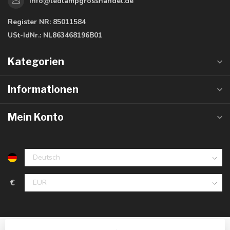
info@ledlampgrosshandel.de
Register NR:
85011584
USt-IdNr.:
NL863468196B01
Kategorien
Informationen
Mein Konto
€