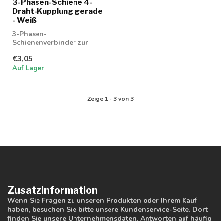
3-Phasen-Schiene 4-
Draht-Kupplung gerade
- Weiß
3-Phasen-
Schienenverbinder zur
Verlängerung einer 3-
€3,05
Phasen-Schiene mit 4
Auf Lager
Drähten
Zeige
1
-
3
von 3
Zusatzinformation
Wenn Sie Fragen zu unseren Produkten oder Ihrem Kauf
haben, besuchen Sie bitte unsere Kundenservice-Seite. Dort
finden Sie unsere Unternehmensdaten, Antworten auf häufig