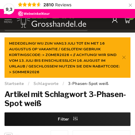
×
2810
Reviews
Garantiert der
niedrigste Preis
9,3
0
MENU
€
Inkl. MwSt.
MEDEDELING! WIJ ZIJN VAN13 JULI TOT EN MET 16
AUGUSTUS OP VAKANTIE / GESLOTEN! GEBRUIK
KORTINGSCODE: > ZOMER2026 < // ACHTUNG! WIR SIND
VOM 13. JULI BIS EINSCHLIESSLICH 16. AUGUST IM
URLAUB / GESCHLOSSEN! NUTZEN SIE DEN RABATTCODE:
> SOMMER2026
Startseite
/
Schlagworte
/
3-Phasen-Spot weiß
Artikel mit Schlagwort 3-Phasen-
Spot weiß
Filter