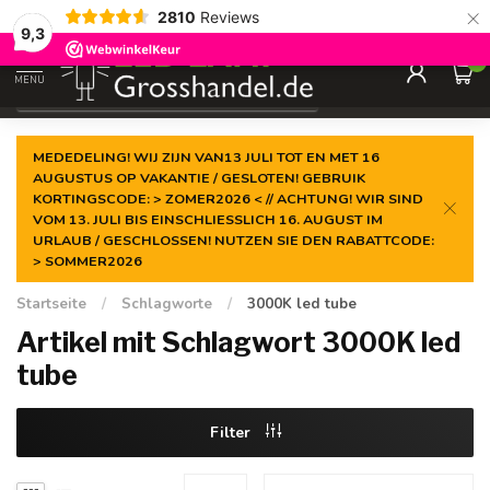
×
2810
Reviews
Garantiert der
niedrigste Preis
9,3
0
MENU
€
Inkl. MwSt.
MEDEDELING! WIJ ZIJN VAN13 JULI TOT EN MET 16
AUGUSTUS OP VAKANTIE / GESLOTEN! GEBRUIK
KORTINGSCODE: > ZOMER2026 < // ACHTUNG! WIR SIND
VOM 13. JULI BIS EINSCHLIESSLICH 16. AUGUST IM
URLAUB / GESCHLOSSEN! NUTZEN SIE DEN RABATTCODE:
> SOMMER2026
Startseite
/
Schlagworte
/
3000K led tube
Artikel mit Schlagwort 3000K led
tube
Filter