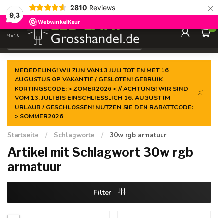
×
2810
Reviews
Garantiert der
niedrigste Preis
9,3
0
MENU
€
Inkl. MwSt.
MEDEDELING! WIJ ZIJN VAN13 JULI TOT EN MET 16
AUGUSTUS OP VAKANTIE / GESLOTEN! GEBRUIK
KORTINGSCODE: > ZOMER2026 < // ACHTUNG! WIR SIND
VOM 13. JULI BIS EINSCHLIESSLICH 16. AUGUST IM
URLAUB / GESCHLOSSEN! NUTZEN SIE DEN RABATTCODE:
> SOMMER2026
Startseite
/
Schlagworte
/
30w rgb armatuur
Artikel mit Schlagwort 30w rgb
armatuur
Filter