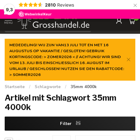
×
2810
Reviews
Garantiert der
niedrigste Preis
9,3
0
MENU
€
Inkl. MwSt.
MEDEDELING! WIJ ZIJN VAN13 JULI TOT EN MET 16
AUGUSTUS OP VAKANTIE / GESLOTEN! GEBRUIK
KORTINGSCODE: > ZOMER2026 < // ACHTUNG! WIR SIND
VOM 13. JULI BIS EINSCHLIESSLICH 16. AUGUST IM
URLAUB / GESCHLOSSEN! NUTZEN SIE DEN RABATTCODE:
> SOMMER2026
Startseite
/
Schlagworte
/
35mm 4000k
Artikel mit Schlagwort 35mm
4000k
Filter