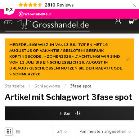
×
2810
Reviews
Garantiert der
niedrigste Preis
9,3
0
MENU
€
Inkl. MwSt.
MEDEDELING! WIJ ZIJN VAN13 JULI TOT EN MET 16
AUGUSTUS OP VAKANTIE / GESLOTEN! GEBRUIK
KORTINGSCODE: > ZOMER2026 < // ACHTUNG! WIR SIND
VOM 13. JULI BIS EINSCHLIESSLICH 16. AUGUST IM
URLAUB / GESCHLOSSEN! NUTZEN SIE DEN RABATTCODE:
> SOMMER2026
Startseite
/
Schlagworte
/
3fase spot
Artikel mit Schlagwort 3fase spot
Filter