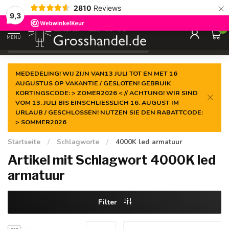
×
2810
Reviews
Garantiert der
niedrigste Preis
9,3
0
MENU
€
Inkl. MwSt.
MEDEDELING! WIJ ZIJN VAN13 JULI TOT EN MET 16
AUGUSTUS OP VAKANTIE / GESLOTEN! GEBRUIK
KORTINGSCODE: > ZOMER2026 < // ACHTUNG! WIR SIND
VOM 13. JULI BIS EINSCHLIESSLICH 16. AUGUST IM
URLAUB / GESCHLOSSEN! NUTZEN SIE DEN RABATTCODE:
> SOMMER2026
Startseite
/
Schlagworte
/
4000K led armatuur
Artikel mit Schlagwort 4000K led
armatuur
Filter