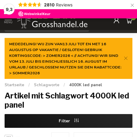
×
2810
Reviews
Garantiert der
niedrigste Preis
9,3
0
MENU
€
Inkl. MwSt.
MEDEDELING! WIJ ZIJN VAN13 JULI TOT EN MET 16
AUGUSTUS OP VAKANTIE / GESLOTEN! GEBRUIK
KORTINGSCODE: > ZOMER2026 < // ACHTUNG! WIR SIND
VOM 13. JULI BIS EINSCHLIESSLICH 16. AUGUST IM
URLAUB / GESCHLOSSEN! NUTZEN SIE DEN RABATTCODE:
> SOMMER2026
Startseite
/
Schlagworte
/
4000K led panel
Artikel mit Schlagwort 4000K led
panel
Filter