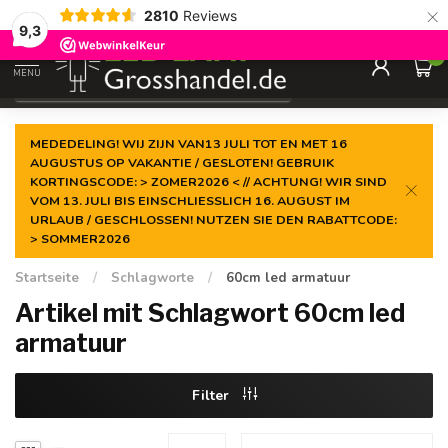
×
2810
Reviews
Garantiert der
niedrigste Preis
9,3
0
MENU
€
Inkl. MwSt.
MEDEDELING! WIJ ZIJN VAN13 JULI TOT EN MET 16
AUGUSTUS OP VAKANTIE / GESLOTEN! GEBRUIK
KORTINGSCODE: > ZOMER2026 < // ACHTUNG! WIR SIND
VOM 13. JULI BIS EINSCHLIESSLICH 16. AUGUST IM
URLAUB / GESCHLOSSEN! NUTZEN SIE DEN RABATTCODE:
> SOMMER2026
Startseite
/
Schlagworte
/
60cm led armatuur
Artikel mit Schlagwort 60cm led
armatuur
Filter